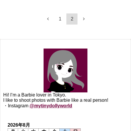
1
2
Hi! I’m a Barbie lover in Tokyo.
I like to shoot photos with Barbie like a real person!
・Instagram
@mytinydollyworld
2026年8月