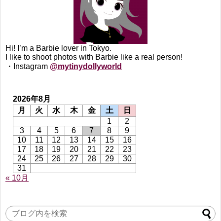
Hi! I’m a Barbie lover in Tokyo.
I like to shoot photos with Barbie like a real person!
・Instagram
@mytinydollyworld
2026年8月
月
火
水
木
金
土
日
1
2
3
4
5
6
7
8
9
10
11
12
13
14
15
16
17
18
19
20
21
22
23
24
25
26
27
28
29
30
31
« 10月