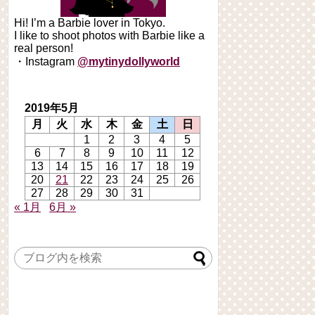
Hi! I’m a Barbie lover in Tokyo.
I like to shoot photos with Barbie like a
real person!
・Instagram
@mytinydollyworld
2019年5月
月
火
水
木
金
土
日
1
2
3
4
5
6
7
8
9
10
11
12
13
14
15
16
17
18
19
20
21
22
23
24
25
26
27
28
29
30
31
« 1月
6月 »