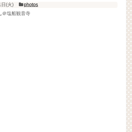
1日(火)
photos
ん＠塩船観音寺