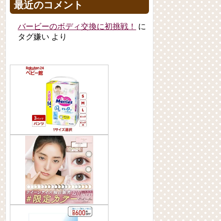
最近のコメント
バービーのボディ交換に初挑戦！
に
タグ嫌い
より