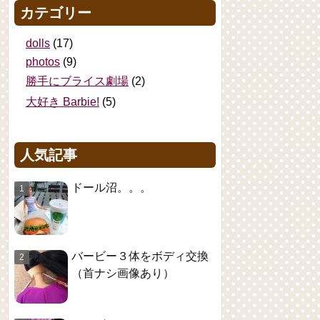
カテゴリー
dolls
(17)
photos
(9)
勝手にブライス劇場
(2)
大好き Barbie!
(5)
人気記事
ドール沼。。。
バービー３体をボディ交換
（首ナシ画像あり）